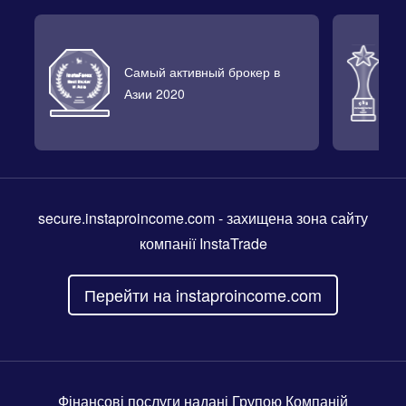
Самый активный брокер в
Л
Азии 2020
2
secure.instaproincome.com
- захищена зона сайту
компанії InstaTrade
Перейти на instaproincome.com
Фінансові послуги надані Групою Компаній